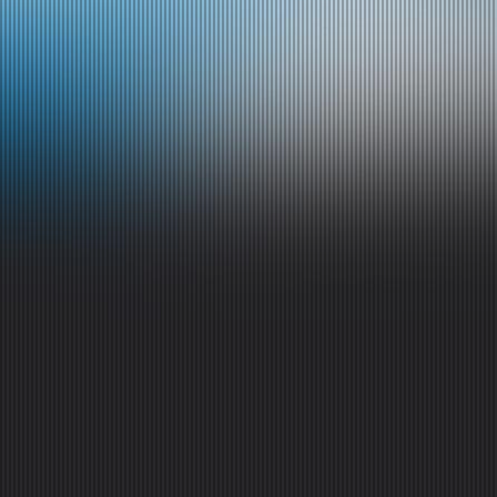
Angaben gemäß § 5 TMG:
YPSILON Braut- und Festmoden
Inhaberin: Yvonne Sengewald
Schopperstraße 7
07937 Zeulenroda-Triebes
Mail:
kontakt@ypsilon-sengewald.de
Tel: 036628 / 629 45
Umsatzsteuer-Identifikationsnummer gemäß §27a
Umsatzsteuergesetz:
DE 176835593
Verantwortlich für den Inhalt nach § 55 Abs. 2
RStV:
Yvonne Sengewald, Schopperstraße 7, 07937
Zeulenroda-Triebes
Fotoquelle:
Der Einzelbildnachweis ist in jeder
Bildunterschrift erbracht. Bilder ohne Bildunterschrift
unterliegen dem Copyright von photo-art-design.de
.
Layout:
photo-art-design