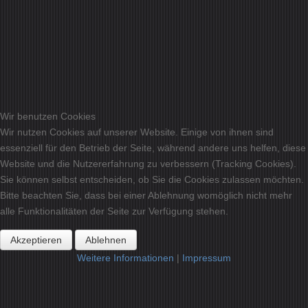
dem Zeitpunkt der Kenntnis einer konkreten
Rechtsverletzung möglich. Bei Bekanntwerden von
entsprechenden Rechtsverletzungen werden wir diese
Inhalte umgehend entfernen.
Haftung für Links
Unser Angebot enthält Links zu externen Webseiten Dritter,
auf deren Inhalte wir keinen Einfluss haben. Deshalb
Wir benutzen Cookies
können wir für diese fremden Inhalte auch keine Gewähr
Wir nutzen Cookies auf unserer Website. Einige von ihnen sind
übernehmen. Für die Inhalte der verlinkten Seiten ist stets
essenziell für den Betrieb der Seite, während andere uns helfen, diese
der jeweilige Anbieter oder Betreiber der Seiten
Website und die Nutzererfahrung zu verbessern (Tracking Cookies).
verantwortlich. Die verlinkten Seiten wurden zum Zeitpunkt
Sie können selbst entscheiden, ob Sie die Cookies zulassen möchten.
der Verlinkung auf mögliche Rechtsverstöße überprüft.
Bitte beachten Sie, dass bei einer Ablehnung womöglich nicht mehr
Rechtswidrige Inhalte waren zum Zeitpunkt der Verlinkung
alle Funktionalitäten der Seite zur Verfügung stehen.
nicht erkennbar. Eine permanente inhaltliche Kontrolle der
Akzeptieren
Ablehnen
verlinkten Seiten ist jedoch ohne konkrete Anhaltspunkte
einer Rechtsverletzung nicht zumutbar. Bei Bekanntwerden
Weitere Informationen
|
Impressum
von Rechtsverletzungen werden wir derartige Links
umgehend entfernen.